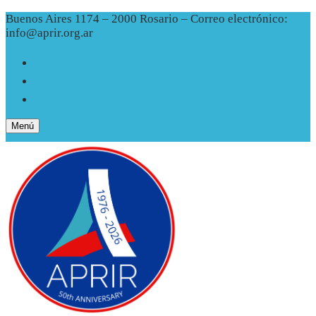
Ir
Menú
Cerrar
Buenos Aires 1174 – 2000 Rosario – Correo electrónico:
al
info@aprir.org.ar
contenido
Menú