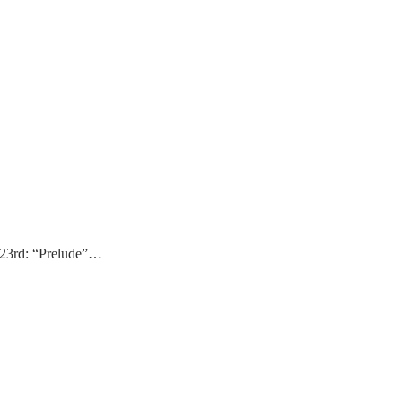
t 23rd: “Prelude”…