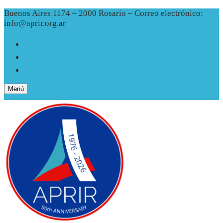
Ir
Menú
Cerrar
Buenos Aires 1174 – 2000 Rosario – Correo electrónico:
al
info@aprir.org.ar
contenido
Menú